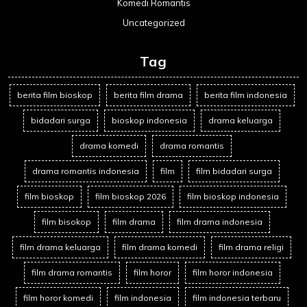
Komedi Romantis
Uncategorized
Tag
berita film bioskop
berita film drama
berita film indonesia
bidadari surga
bioskop indonesia
drama keluarga
drama komedi
drama romantis
drama romantis indonesia
film
film bidadari surga
film bioskop
film bioskop 2026
film bioskop indonesia
film bisokop
film drama
film drama indonesia
film drama keluarga
film drama komedi
film drama religi
film drama romantis
film horor
film horor indonesia
film horor komedi
film indonesia
film indonesia terbaru