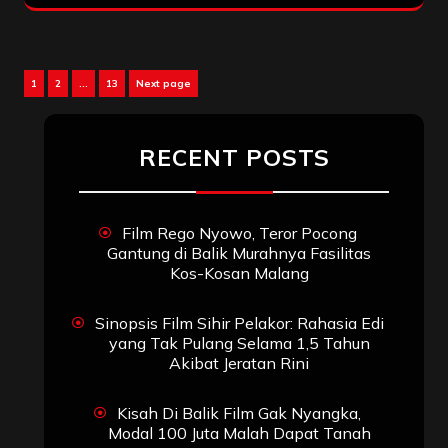
Posts
Page
Page
Page
1
2
…
13
Next page
pagination
RECENT POSTS
Film Rego Nyowo, Teror Pocong
Gantung di Balik Murahnya Fasilitas
Kos-Kosan Malang
Sinopsis Film Sihir Pelakor: Rahasia Edi
yang Tak Pulang Selama 1,5 Tahun
Akibat Jeratan Rini
Kisah Di Balik Film Gak Nyangka,
Modal 100 Juta Malah Dapat Tanah