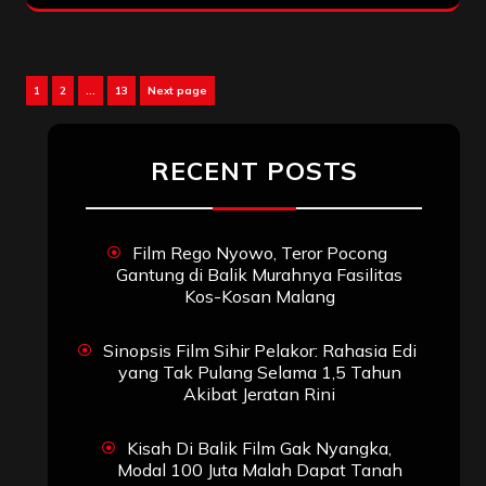
Posts
Page
Page
Page
1
2
…
13
Next page
pagination
RECENT POSTS
Film Rego Nyowo, Teror Pocong
Gantung di Balik Murahnya Fasilitas
Kos-Kosan Malang
Sinopsis Film Sihir Pelakor: Rahasia Edi
yang Tak Pulang Selama 1,5 Tahun
Akibat Jeratan Rini
Kisah Di Balik Film Gak Nyangka,
Modal 100 Juta Malah Dapat Tanah