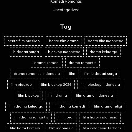
Komedi Romantis
Uncategorized
Tag
berita film bioskop
berita film drama
berita film indonesia
bidadari surga
bioskop indonesia
drama keluarga
drama komedi
drama romantis
drama romantis indonesia
film
film bidadari surga
film bioskop
film bioskop 2026
film bioskop indonesia
film bisokop
film drama
film drama indonesia
film drama keluarga
film drama komedi
film drama religi
film drama romantis
film horor
film horor indonesia
film horor komedi
film indonesia
film indonesia terbaru