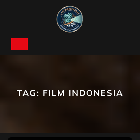
Skip
to
content
Open
Button
TAG:
FILM INDONESIA