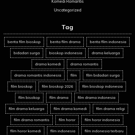
Komedi Romantis
Uncategorized
Tag
berita film bioskop
berita film drama
berita film indonesia
bidadari surga
bioskop indonesia
drama keluarga
drama komedi
drama romantis
drama romantis indonesia
film
film bidadari surga
film bioskop
film bioskop 2026
film bioskop indonesia
film bisokop
film drama
film drama indonesia
film drama keluarga
film drama komedi
film drama religi
film drama romantis
film horor
film horor indonesia
film horor komedi
film indonesia
film indonesia terbaru