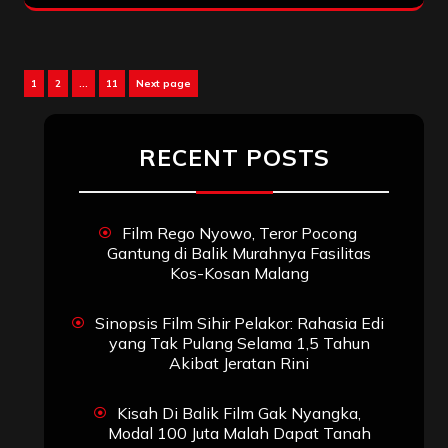
Posts
Page
Page
Page
1
2
…
11
Next page
pagination
RECENT POSTS
Film Rego Nyowo, Teror Pocong
Gantung di Balik Murahnya Fasilitas
Kos-Kosan Malang
Sinopsis Film Sihir Pelakor: Rahasia Edi
yang Tak Pulang Selama 1,5 Tahun
Akibat Jeratan Rini
Kisah Di Balik Film Gak Nyangka,
Modal 100 Juta Malah Dapat Tanah