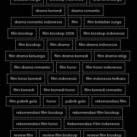
drama komedi
drama romantis
drama romantis indonesia
film
film bidadari surga
film bioskop
film bioskop 2026
film bioskop indonesia
film bisokop
film drama
film drama indonesia
film drama keluarga
film drama komedi
film drama religi
film drama romantis
film horor
film horor indonesia
film horor komedi
film indonesia
film indonesia terbaru
film komedi
film komedi horor
film komedi romantis
film pabrik gula
horor
pabrik gula
rekomendasi film
rekomendasi film bioskop
rekomendasi film bisokop
rekomendasi film horor
Rekomendasi Film Indonesia
review film
review film bioksop
review film bioskop