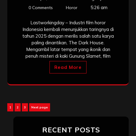
5:26 am
0 Comments
Horor
Lastworkingday – Industri film horor
Indonesia kembali menunjukkan taringnya di
tahun 2025 dengan merilis salah satu karya
paling dinantikan, The Dark House.
Mengambil latar tempat yang ikonik dan
penuh misteri di kaki Gunung Slamet, film
Read More
Posts
Page
Page
Page
1
2
3
Next page
pagination
RECENT POSTS