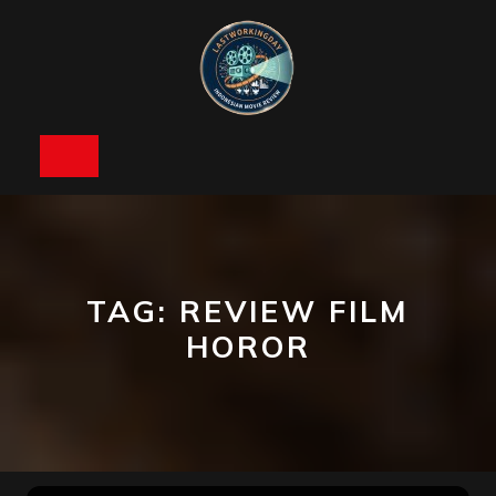
Skip
to
content
Open
Button
TAG:
REVIEW FILM
HOROR