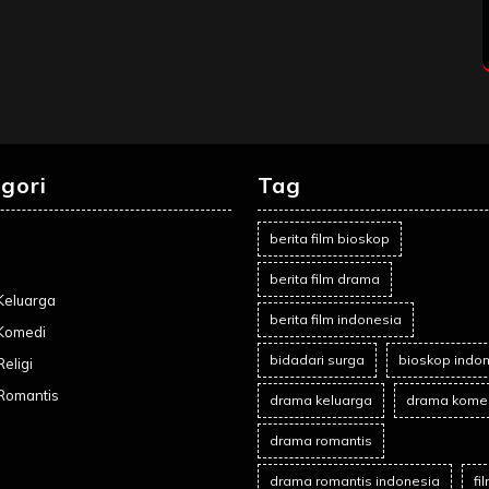
gori
Tag
berita film bioskop
berita film drama
Keluarga
berita film indonesia
Komedi
bidadari surga
bioskop indo
eligi
Romantis
drama keluarga
drama kome
drama romantis
drama romantis indonesia
fi