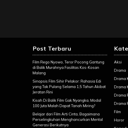
Post Terbaru
Kate
Film Rego Nyowo, Teror Pocong Gantung
Aksi
di Balik Murahnya Fasilitas Kos-Kosan
Drama
Malang
Drama 
Sinopsis Film Sihir Pelakor: Rahasia Edi
yang Tak Pulang Selama 1,5 Tahun Akibat
Drama 
Jeratan Rini
Drama R
Kisah Di Balik Film Gak Nyangka, Modal
Drama 
100 Juta Malah Dapat Tanah Miring?
Film
Belajar dari Film Arti Cinta, Bagaimana
Perselingkuhan Menghancurkan Mental
Horor
Generasi Berikutnya