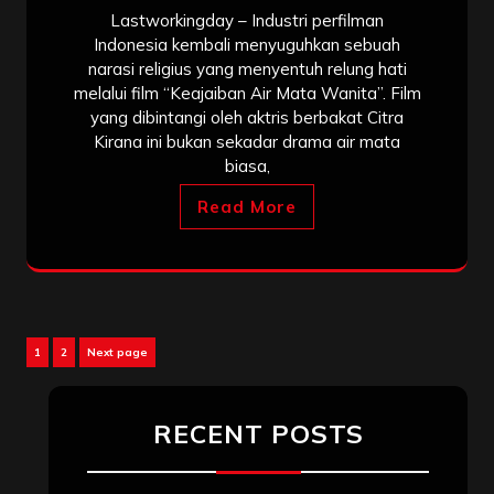
Lastworkingday – Industri perfilman
Indonesia kembali menyuguhkan sebuah
narasi religius yang menyentuh relung hati
melalui film “Keajaiban Air Mata Wanita”. Film
yang dibintangi oleh aktris berbakat Citra
Kirana ini bukan sekadar drama air mata
biasa,
Read More
Posts
Page
Page
1
2
Next page
pagination
RECENT POSTS