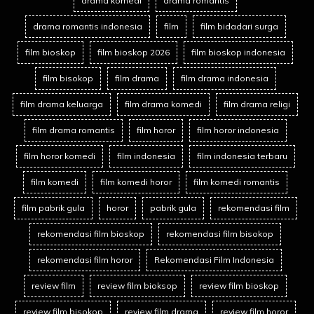
drama komedi
drama romantis
drama romantis indonesia
film
film bidadari surga
film bioskop
film bioskop 2026
film bioskop indonesia
film bisokop
film drama
film drama indonesia
film drama keluarga
film drama komedi
film drama religi
film drama romantis
film horor
film horor indonesia
film horor komedi
film indonesia
film indonesia terbaru
film komedi
film komedi horor
film komedi romantis
film pabrik gula
horor
pabrik gula
rekomendasi film
rekomendasi film bioskop
rekomendasi film bisokop
rekomendasi film horor
Rekomendasi Film Indonesia
review film
review film bioksop
review film bioskop
review film bisokop
review film drama
review film horor