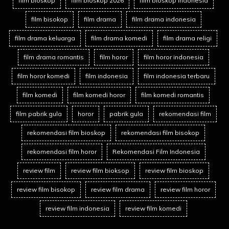
film bioskop
film bioskop 2026
film bioskop indonesia
film bisokop
film drama
film drama indonesia
film drama keluarga
film drama komedi
film drama religi
film drama romantis
film horor
film horor indonesia
film horor komedi
film indonesia
film indonesia terbaru
film komedi
film komedi horor
film komedi romantis
film pabrik gula
horor
pabrik gula
rekomendasi film
rekomendasi film bioskop
rekomendasi film bisokop
rekomendasi film horor
Rekomendasi Film Indonesia
review film
review film bioksop
review film bioskop
review film bisokop
review film drama
review film horor
review film indonesia
review film komedi