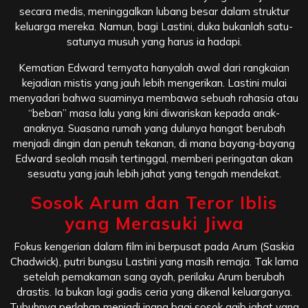
secara medis, meninggalkan lubang besar dalam struktur
keluarga mereka. Namun, bagi Lastini, duka bukanlah satu-
satunya musuh yang harus ia hadapi.
Kematian Edward ternyata hanyalah awal dari rangkaian
kejadian mistis yang jauh lebih mengerikan. Lastini mulai
menyadari bahwa suaminya membawa sebuah rahasia atau
“beban” masa lalu yang kini diwariskan kepada anak-
anaknya. Suasana rumah yang dulunya hangat berubah
menjadi dingin dan penuh tekanan, di mana bayang-bayang
Edward seolah masih tertinggal, memberi peringatan akan
sesuatu yang jauh lebih jahat yang tengah mendekat.
Sosok Arum dan Teror Iblis
yang Merasuki Jiwa
Fokus kengerian dalam film ini berpusat pada Arum (Saskia
Chadwick), putri bungsu Lastini yang masih remaja. Tak lama
setelah pemakaman sang ayah, perilaku Arum berubah
drastis. Ia bukan lagi gadis ceria yang dikenal keluarganya.
Tubuhnya perlahan menjadi inang bagi sosok gaib jahat yang