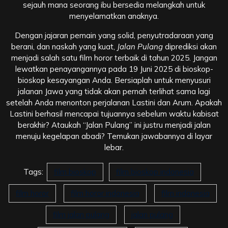
sejauh mana seorang ibu bersedia melangkah untuk
menyelamatkan anaknya.
Dengan jajaran pemain yang solid, penyutradaraan yang
berani, dan naskah yang kuat,
Jalan Pulang
diprediksi akan
menjadi salah satu film horor terbaik di tahun 2025. Jangan
lewatkan penayangannya pada 19 Juni 2025 di bioskop-
bioskop kesayangan Anda. Bersiaplah untuk menyusuri
jalanan Jawa yang tidak akan pernah terlihat sama lagi
setelah Anda menonton perjalanan Lastini dan Arum. Apakah
Lastini berhasil mencapai tujuannya sebelum waktu kabisat
berakhir? Ataukah “Jalan Pulang” ini justru menjadi jalan
menuju kegelapan abadi? Temukan jawabannya di layar
lebar.
Tags:
film bioskop
film bioskop indonesia
film horor
film horor indonesia
film indonesia
film jalan pulang
jalan pulang