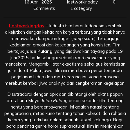
16 April, 2026
lastworkingday
0
Comments
1 category
Lastworkingday
– Industri film horor Indonesia kembali
dikejutkan dengan kehadiran karya terbaru yang tidak hanya
menawarkan lompatan kaget (
jump scare
), tetapi juga
kedalaman emosi dan ketegangan yang konsisten. Film
bertajuk
Jalan Pulang
, yang dijadwalkan tayang pada 19
Juni 2025, hadir sebagai sebuah
road movie
horor yang
mencekam. Mengambil latar eksotisme sekaligus kemistisan
jalur darat Pulau Jawa, film ini membawa penonton pada
perjalanan hidup dan mati seorang ibu yang berusaha
merebut kembali jiwa anaknya dari cengkeraman kegelapan.
Disutradarai dengan apik dan dibintangi oleh aktris papan
atas Luna Maya,
Jalan Pulang
bukan sekadar film tentang
hantu yang bergentayangan. Ini adalah narasi tentang
pengorbanan, mitos kuno tentang tahun kabisat, dan rahasia
kelam yang terkubur dalam sebuah silsilah keluarga. Bagi
para pencinta genre horor supranatural, film ini menjanjikan