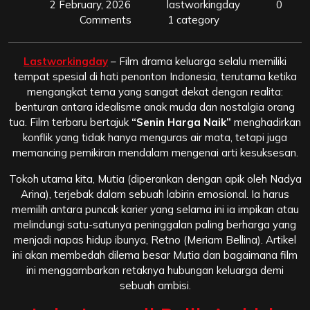
2 February, 2026
lastworkingday
0
Comments
1 category
Lastworkingday
– Film drama keluarga selalu memiliki
tempat spesial di hati penonton Indonesia, terutama ketika
mengangkat tema yang sangat dekat dengan realita:
benturan antara idealisme anak muda dan nostalgia orang
tua. Film terbaru bertajuk
“Senin Harga Naik”
menghadirkan
konflik yang tidak hanya menguras air mata, tetapi juga
memancing pemikiran mendalam mengenai arti kesuksesan.
Tokoh utama kita, Mutia (diperankan dengan apik oleh Nadya
Arina), terjebak dalam sebuah labirin emosional. Ia harus
memilih antara puncak karier yang selama ini ia impikan atau
melindungi satu-satunya peninggalan paling berharga yang
menjadi napas hidup ibunya, Retno (Meriam Bellina). Artikel
ini akan membedah dilema besar Mutia dan bagaimana film
ini menggambarkan retaknya hubungan keluarga demi
sebuah ambisi.