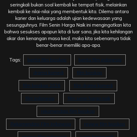
seringkali bukan soal kembali ke tempat fisik, melainkan
kembali ke nilai-nilai yang membentuk kita. Dilema antara
karier dan keluarga adalah ujian kedewasaan yang
sesungguhnya. Film Senin Harga Naik ini mengingatkan kita
bahwa sesukses apapun kita di luar sana, jika kita kehilangan
akar dan kenangan masa kecil, maka kita sebenarnya tidak
benar-benar memiliki apa-apa.
Tags:
berita film bioskop
berita film indonesia
drama komedi
film bioskop
film bioskop 2026
film drama komedi
film indonesia
film senin harga naik
rekomendasi film bioskop
Rekomendasi Film Indonesia
review film bioskop
review film indonesia
senin harga naik