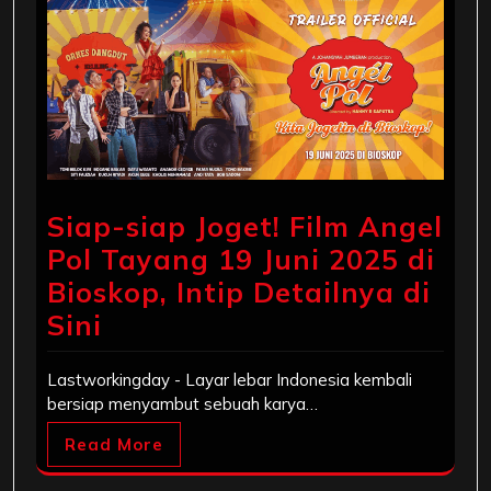
Siap-siap Joget! Film Angel
Pol Tayang 19 Juni 2025 di
Bioskop, Intip Detailnya di
Sini
Lastworkingday - Layar lebar Indonesia kembali
bersiap menyambut sebuah karya…
Read More