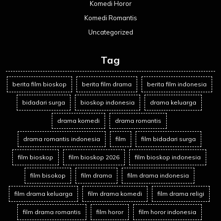
Komedi Horor
Komedi Romantis
Uncategorized
Tag
berita film bioskop
berita film drama
berita film indonesia
bidadari surga
bioskop indonesia
drama keluarga
drama komedi
drama romantis
drama romantis indonesia
film
film bidadari surga
film bioskop
film bioskop 2026
film bioskop indonesia
film bisokop
film drama
film drama indonesia
film drama keluarga
film drama komedi
film drama religi
film drama romantis
film horor
film horor indonesia