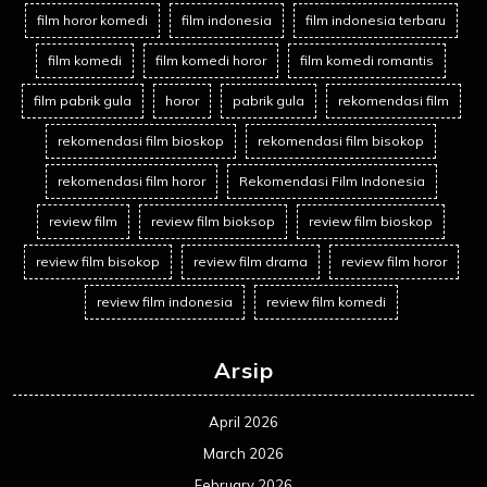
film horor komedi
film indonesia
film indonesia terbaru
film komedi
film komedi horor
film komedi romantis
film pabrik gula
horor
pabrik gula
rekomendasi film
rekomendasi film bioskop
rekomendasi film bisokop
rekomendasi film horor
Rekomendasi Film Indonesia
review film
review film bioksop
review film bioskop
review film bisokop
review film drama
review film horor
review film indonesia
review film komedi
Arsip
April 2026
March 2026
February 2026