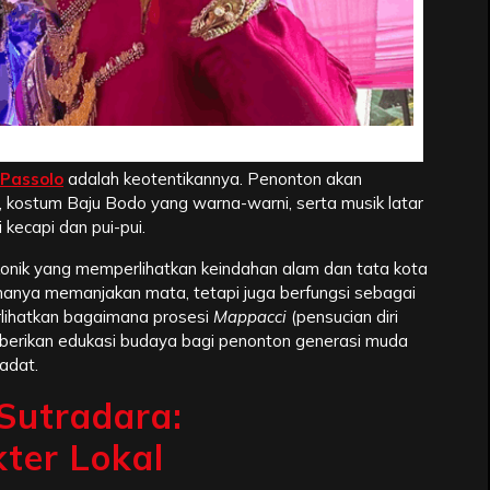
 Kearifan Lokal dalam Film
 Passolo
adalah keotentikannya. Penonton akan
, kostum Baju Bodo yang warna-warni, serta musik latar
kecapi dan pui-pui.
ikonik yang memperlihatkan keindahan alam dan tata kota
k hanya memanjakan mata, tetapi juga berfungsi sebagai
rlihatkan bagaimana prosesi
Mappacci
(pensucian diri
mberikan edukasi budaya bagi penonton generasi muda
adat.
Sutradara:
ter Lokal