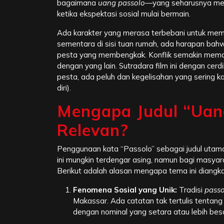
bagaimana
uang passolo
—yang seharusnya men
ketika ekspektasi sosial mulai bermain.
Ada karakter yang merasa terbebani untuk mem
sementara di sisi tuan rumah, ada harapan ba
pesta yang membengkak. Konflik semakin meman
dengan yang lain. Sutradara film ini dengan ce
pesta, ada peluh dan kegelisahan yang sering k
diri).
Mengapa Judul “Uan
Relevan?
Penggunaan kata “Passolo” sebagai judul utama fi
ini mungkin terdengar asing, namun bagi masyarak
Berikut adalah alasan mengapa tema ini diangka
Fenomena Sosial yang Unik:
Tradisi
passo
Makassar. Ada catatan tak tertulis tentan
dengan nominal yang setara atau lebih bes