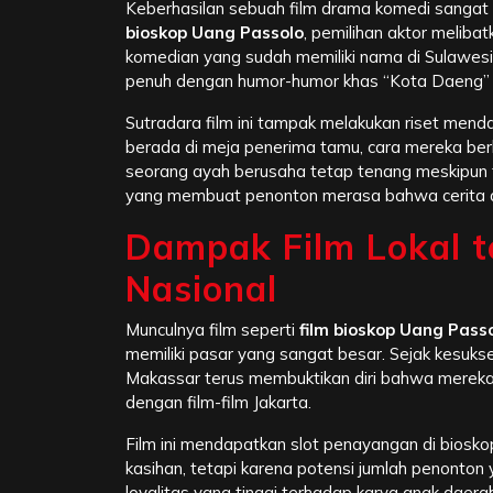
Keberhasilan sebuah film drama komedi sanga
bioskop Uang Passolo
, pemilihan aktor meliba
komedian yang sudah memiliki nama di Sulawesi S
penuh dengan humor-humor khas “Kota Daeng” 
Sutradara film ini tampak melakukan riset men
berada di meja penerima tamu, cara mereka ber
seorang ayah berusaha tetap tenang meskipun tag
yang membuat penonton merasa bahwa cerita dala
Dampak Film Lokal t
Nasional
Munculnya film seperti
film bioskop Uang Pass
memiliki pasar yang sangat besar. Sejak kesuks
Makassar terus membuktikan diri bahwa mereka
dengan film-film Jakarta.
Film ini mendapatkan slot penayangan di biosko
kasihan, tetapi karena potensi jumlah penonton 
loyalitas yang tinggi terhadap karya anak daera