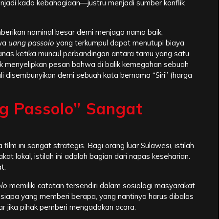
jadi kado kebahagiaan—justru menjadi sumber konflik
berikan nominal besar demi menjaga nama baik,
hwa
uang passolo
yang terkumpul dapat menutupi biaya
as ketika muncul perbandingan antara tamu yang satu
rdik menyelipkan pesan bahwa di balik kemegahan sebuah
ali disembunyikan demi sebuah kata bernama “Siri” (harga
g Passolo” Sangat
lm ini sangat strategis. Bagi orang luar Sulawesi, istilah
at lokal, istilah ini adalah bagian dari napas keseharian.
t:
lo
memiliki catatan tersendiri dalam sosiologi masyarakat
g siapa yang memberi berapa, yang nantinya harus dibalas
ar jika pihak pemberi mengadakan acara.