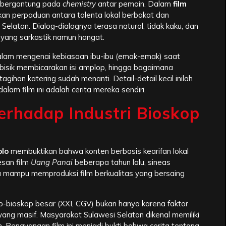
t bergantung pada
chemistry
antar pemain. Dalam
film
tkan perpaduan antara talenta lokal berbakat dan
elatan. Dialog-dialognya terasa natural, tidak kaku, dan
yang sarkastik namun hangat.
dalam mengenai kebiasaan ibu-ibu (emak-emak) saat
bisik membicarakan isi amplop, hingga bagaimana
ihan katering sudah menanti. Detail-detail kecil inilah
m film ini adalah cerita mereka sendiri.
erhadap Industri Bioskop
olo
membuktikan bahwa konten berbasis kearifan lokal
esan film
Uang Panai
beberapa tahun lalu, sineas
 mampu memproduksi film berkualitas yang bersaing
p-bioskop besar (XXI, CGV) bukan hanya karena faktor
yang masif. Masyarakat Sulawesi Selatan dikenal memiliki
h. Penayangan film ini menjadi bukti bahwa cerita tentang