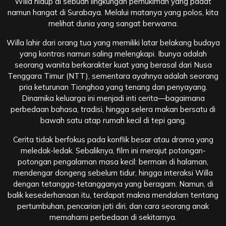
Willa hidup di sebuah lingkungan pemukiman yang padat
namun hangat di Surabaya. Melalui matanya yang polos, kita
melihat dunia yang sangat berwarna.
Willa lahir dari orang tua yang memiliki latar belakang budaya
yang kontras namun saling melengkapi. Ibunya adalah
seorang wanita berkarakter kuat yang berasal dari Nusa
Tenggara Timur (NTT), sementara ayahnya adalah seorang
pria keturunan Tionghoa yang tenang dan penyayang.
Dinamika keluarga ini menjadi inti cerita—bagaimana
perbedaan bahasa, tradisi, hingga selera makan bersatu di
bawah satu atap rumah kecil di tepi gang.
Cerita tidak berfokus pada konflik besar atau drama yang
meledak-ledak. Sebaliknya, film ini merajut potongan-
potongan pengalaman masa kecil: bermain di halaman,
mendengar dongeng sebelum tidur, hingga interaksi Willa
dengan tetangga-tetangganya yang beragam. Namun, di
balik kesederhanaan itu, terdapat makna mendalam tentang
pertumbuhan, pencarian jati diri, dan cara seorang anak
memahami perbedaan di sekitarnya.