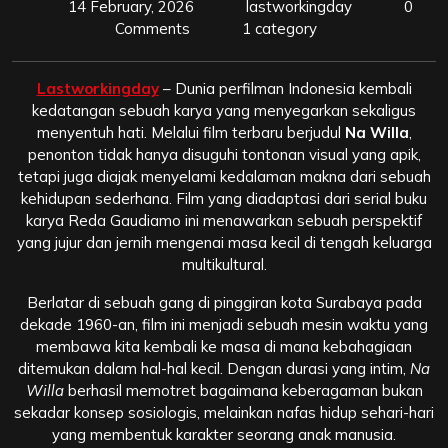
14 February, 2026
lastworkingday
0
Comments
1 category
Lastworkingday
– Dunia perfilman Indonesia kembali
kedatangan sebuah karya yang menyegarkan sekaligus
menyentuh hati. Melalui film terbaru berjudul
Na Willa
,
penonton tidak hanya disuguhi tontonan visual yang apik,
tetapi juga diajak menyelami kedalaman makna dari sebuah
kehidupan sederhana. Film yang diadaptasi dari serial buku
karya Reda Gaudiamo ini menawarkan sebuah perspektif
yang jujur dan jernih mengenai masa kecil di tengah keluarga
multikultural.
Berlatar di sebuah gang di pinggiran kota Surabaya pada
dekade 1960-an, film ini menjadi sebuah mesin waktu yang
membawa kita kembali ke masa di mana kebahagiaan
ditemukan dalam hal-hal kecil. Dengan durasi yang intim,
Na
Willa
berhasil memotret bagaimana keberagaman bukan
sekadar konsep sosiologis, melainkan nafas hidup sehari-hari
yang membentuk karakter seorang anak manusia.