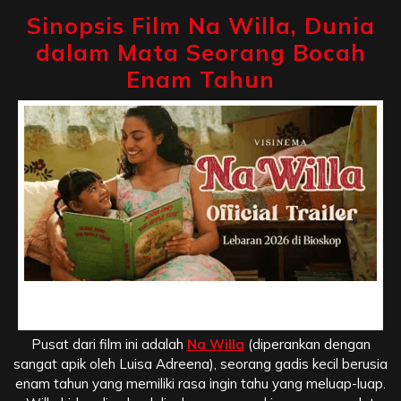
Sinopsis Film Na Willa, Dunia
dalam Mata Seorang Bocah
Enam Tahun
Sinopsis Film Na Willa, Dunia dalam Mata Seorang Bocah
Enam Tahun
Pusat dari film ini adalah
Na Willa
(diperankan dengan
sangat apik oleh Luisa Adreena), seorang gadis kecil berusia
enam tahun yang memiliki rasa ingin tahu yang meluap-luap.