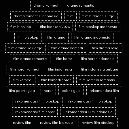
drama komedi
drama romantis
drama romantis indonesia
film
film bidadari surga
film bioskop
film bioskop 2026
film bioskop indonesia
film bisokop
film drama
film drama indonesia
film drama keluarga
film drama komedi
film drama religi
film drama romantis
film horor
film horor indonesia
film horor komedi
film indonesia
film indonesia terbaru
film komedi
film komedi horor
film komedi romantis
film pabrik gula
horor
pabrik gula
rekomendasi film
rekomendasi film bioskop
rekomendasi film bisokop
rekomendasi film horor
Rekomendasi Film Indonesia
review film
review film bioksop
review film bioskop