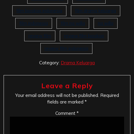
film bioskop indonesia
film drama keluarga
film indonesia
film na willa
na willa
review film
review film bioskop
review film indonesia
Category:
Drama Keluarga
Leave a Reply
Your email address will not be published.
Required
fields are marked
*
Comment
*