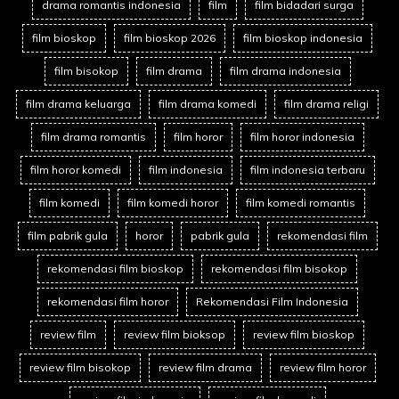
drama romantis indonesia
film
film bidadari surga
film bioskop
film bioskop 2026
film bioskop indonesia
film bisokop
film drama
film drama indonesia
film drama keluarga
film drama komedi
film drama religi
film drama romantis
film horor
film horor indonesia
film horor komedi
film indonesia
film indonesia terbaru
film komedi
film komedi horor
film komedi romantis
film pabrik gula
horor
pabrik gula
rekomendasi film
rekomendasi film bioskop
rekomendasi film bisokop
rekomendasi film horor
Rekomendasi Film Indonesia
review film
review film bioksop
review film bioskop
review film bisokop
review film drama
review film horor