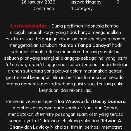
26 January, 2026
lastworkingday
0
Comments
1 category
Lastworkingday
– Dunia perfilman Indonesia kembali
disuguhi sebuah karya yang tidak hanya mengandalkan
estetika visual, tetapi juga kekuatan emosional yang mampu
menggetarkan sanubari.
“Rumah Tanpa Cahaya”
hadir
sebagai sebuah refleksi mendalam tentang sosok Ibu,
sebuah pilar yang seringkali dianggap sebagai hal yang lazim
(
taken for granted
) hingga saat sosok tersebut tiada. Melalui
arahan sutradara yang piawai dalam menangkap gestur-
gestur kecil kehidupan, film ini bertransformasi dari sekadar
drama domestik menjadi sebuah puisi visual tentang duka,
kerinduan, dan rekonsiliasi.
Pemeran veteran seperti
Ira Wibowo
dan
Donny Damara
memberikan nyawa pada karakter Nurul dan Qomar,
menciptakan
chemistry
pasangan suami-istri yang terasa
sangat nyata. Didukung oleh akting solid dari
Ridwan A.
Ghany
dan
Lavicky Nicholas
, film ini berhasil memotret