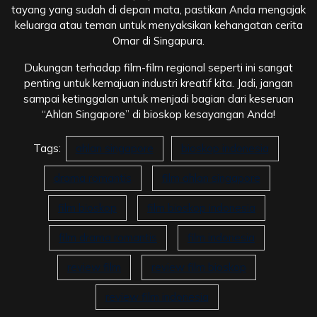
tayang yang sudah di depan mata, pastikan Anda mengajak
keluarga atau teman untuk menyaksikan kehangatan cerita
Omar di Singapura.
Dukungan terhadap film-film regional seperti ini sangat
penting untuk kemajuan industri kreatif kita. Jadi, jangan
sampai ketinggalan untuk menjadi bagian dari keseruan
“Ahlan Singapore” di bioskop kesayangan Anda!
Tags:
ahlan singapore
bioskop indonesia
drama romantis
film ahlan singapore
film bioskop
film bioskop indonesia
film drama romantis
film indonesia
review film
review film bioskop
review film indonesia