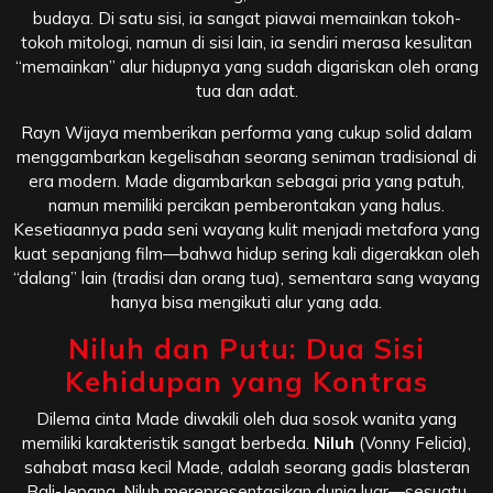
budaya. Di satu sisi, ia sangat piawai memainkan tokoh-
tokoh mitologi, namun di sisi lain, ia sendiri merasa kesulitan
“memainkan” alur hidupnya yang sudah digariskan oleh orang
tua dan adat.
Rayn Wijaya memberikan performa yang cukup solid dalam
menggambarkan kegelisahan seorang seniman tradisional di
era modern. Made digambarkan sebagai pria yang patuh,
namun memiliki percikan pemberontakan yang halus.
Kesetiaannya pada seni wayang kulit menjadi metafora yang
kuat sepanjang film—bahwa hidup sering kali digerakkan oleh
“dalang” lain (tradisi dan orang tua), sementara sang wayang
hanya bisa mengikuti alur yang ada.
Niluh dan Putu: Dua Sisi
Kehidupan yang Kontras
Dilema cinta Made diwakili oleh dua sosok wanita yang
memiliki karakteristik sangat berbeda.
Niluh
(Vonny Felicia),
sahabat masa kecil Made, adalah seorang gadis blasteran
Bali-Jepang. Niluh merepresentasikan dunia luar—sesuatu