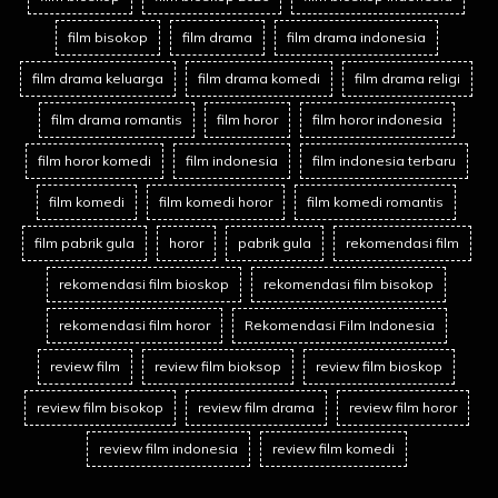
film bisokop
film drama
film drama indonesia
film drama keluarga
film drama komedi
film drama religi
film drama romantis
film horor
film horor indonesia
film horor komedi
film indonesia
film indonesia terbaru
film komedi
film komedi horor
film komedi romantis
film pabrik gula
horor
pabrik gula
rekomendasi film
rekomendasi film bioskop
rekomendasi film bisokop
rekomendasi film horor
Rekomendasi Film Indonesia
review film
review film bioksop
review film bioskop
review film bisokop
review film drama
review film horor
review film indonesia
review film komedi