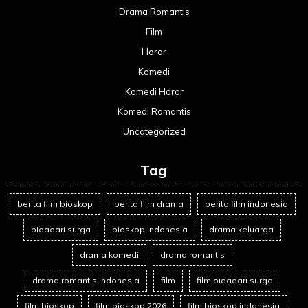
Drama Romantis
Film
Horor
Komedi
Komedi Horor
Komedi Romantis
Uncategorized
Tag
berita film bioskop
berita film drama
berita film indonesia
bidadari surga
bioskop indonesia
drama keluarga
drama komedi
drama romantis
drama romantis indonesia
film
film bidadari surga
film bioskop
film bioskop 2026
film bioskop indonesia