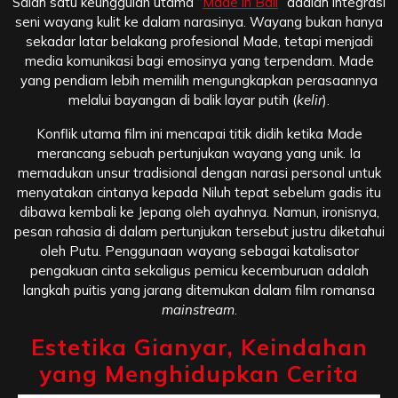
Salah satu keunggulan utama “
Made in Bali
” adalah integrasi
seni wayang kulit ke dalam narasinya. Wayang bukan hanya
sekadar latar belakang profesional Made, tetapi menjadi
media komunikasi bagi emosinya yang terpendam. Made
yang pendiam lebih memilih mengungkapkan perasaannya
melalui bayangan di balik layar putih (
kelir
).
Konflik utama film ini mencapai titik didih ketika Made
merancang sebuah pertunjukan wayang yang unik. Ia
memadukan unsur tradisional dengan narasi personal untuk
menyatakan cintanya kepada Niluh tepat sebelum gadis itu
dibawa kembali ke Jepang oleh ayahnya. Namun, ironisnya,
pesan rahasia di dalam pertunjukan tersebut justru diketahui
oleh Putu. Penggunaan wayang sebagai katalisator
pengakuan cinta sekaligus pemicu kecemburuan adalah
langkah puitis yang jarang ditemukan dalam film romansa
mainstream
.
Estetika Gianyar, Keindahan
yang Menghidupkan Cerita