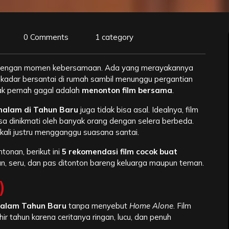
0 Comments
1 category
 dengan momen kebersamaan. Ada yang merayakannya
ekadar bersantai di rumah sambil menunggu pergantian
idak pernah gagal adalah
menonton film bersama
.
 malam di Tahun Baru
juga tidak bisa asal. Idealnya, film
bisa dinikmati oleh banyak orang dengan selera berbeda.
g kali justru mengganggu suasana santai.
onan, berikut ini
5 rekomendasi film cocok buat
n, seru, dan pas ditonton bareng keluarga maupun teman.
)
malam Tahun Baru
tanpa menyebut
Home Alone
. Film
hir tahun karena ceritanya ringan, lucu, dan penuh