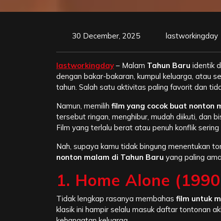
30 December, 2025
lastworkingday
lastworkingday
– Malam
Tahun Baru
identik
dengan bakar-bakaran, kumpul keluarga, atau s
tahun. Salah satu aktivitas paling favorit dan t
Namun, memilih
film yang cocok buat nonton
tersebut ringan, menghibur, mudah diikuti, dan 
Film yang terlalu berat atau penuh konflik serin
Nah, supaya kamu tidak bingung menentukan tont
nonton malam di Tahun Baru
yang paling ama
1. Home Alone (1990
Tidak lengkap rasanya membahas
film untuk 
klasik ini hampir selalu masuk daftar tontonan ak
kehangatan keluarga.