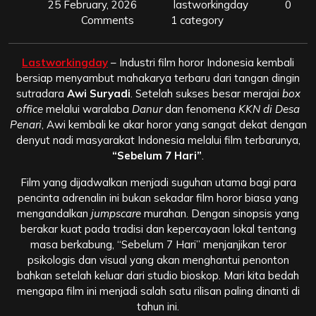
25 February, 2026
lastworkingday
0
Comments
1 category
Lastworkingday
– Industri film horor Indonesia kembali
bersiap menyambut mahakarya terbaru dari tangan dingin
sutradara
Awi Suryadi
. Setelah sukses besar merajai
box
office
melalui waralaba
Danur
dan fenomena
KKN di Desa
Penari
, Awi kembali ke akar horor yang sangat dekat dengan
denyut nadi masyarakat Indonesia melalui film terbarunya,
“Sebelum 7 Hari”
.
Film yang dijadwalkan menjadi suguhan utama bagi para
pencinta adrenalin ini bukan sekadar film horor biasa yang
mengandalkan
jumpscare
murahan. Dengan sinopsis yang
berakar kuat pada tradisi dan kepercayaan lokal tentang
masa berkabung, “Sebelum 7 Hari” menjanjikan teror
psikologis dan visual yang akan menghantui penonton
bahkan setelah keluar dari studio bioskop. Mari kita bedah
mengapa film ini menjadi salah satu rilisan paling dinanti di
tahun ini.