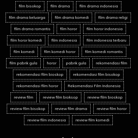
film bisokop
film drama
film drama indonesia
film drama keluarga
film drama komedi
film drama religi
film drama romantis
film horor
film horor indonesia
film horor komedi
film indonesia
film indonesia terbaru
film komedi
film komedi horor
film komedi romantis
film pabrik gula
horor
pabrik gula
rekomendasi film
rekomendasi film bioskop
rekomendasi film bisokop
rekomendasi film horor
Rekomendasi Film Indonesia
review film
review film bioksop
review film bioskop
review film bisokop
review film drama
review film horor
review film indonesia
review film komedi