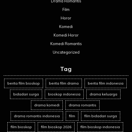
Drama Romantis
Film
Horor
Komedi
Komedi Horor
Komedi Romantis
Uncategorized
Tag
berita film bioskop
berita film drama
berita film indonesia
bidadari surga
bioskop indonesia
drama keluarga
drama komedi
drama romantis
drama romantis indonesia
film
film bidadari surga
film bioskop
film bioskop 2026
film bioskop indonesia