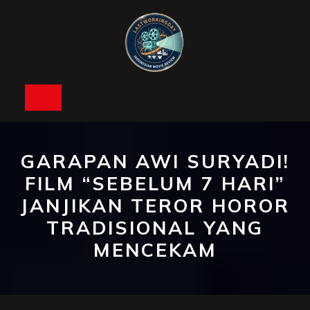
Skip
to
content
Open
Button
GARAPAN AWI SURYADI!
FILM “SEBELUM 7 HARI”
JANJIKAN TEROR HOROR
TRADISIONAL YANG
MENCEKAM