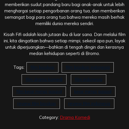
memberikan sudut pandang baru bagi anak-anak untuk lebih
menghargai setiap pengorbanan orang tua, dan memberikan
semangat bagi para orang tua bahwa mereka masih berhak
memiliki dunia mereka sendiri.
Kisah Fifi adalah kisah jutaan ibu di luar sana. Dan melalui film
ini, kita diingatkan bahwa setiap mimpi, sekecil apa pun, layak
untuk diperjuangkan—bahkan di tengah dingin dan kerasnya
medan kehidupan seperti di Bromo.
Tags:
film bioskop
film bioskop indonesia
film drama komedi
film indonesia
film kejar mimpi gaspol
kejar mimpi gaspol
review film bioskop
review film indonesia
Category:
Drama Komedi