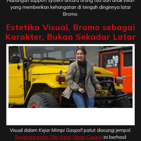
Hubungan
support system
antara orang tua dan anak inilah
yang memberikan kehangatan di tengah dinginnya latar
Bromo.
Estetika Visual, Bromo sebagai
Karakter, Bukan Sekadar Latar
Estetika Visual, Bromo sebagai Karakter, Bukan Sekadar
Latar
Visual dalam
Kejar Mimpi Gaspol!
patut diacungi jempol.
Sinematografer Film Kejar Mimpi Gaspol
ini berhasil