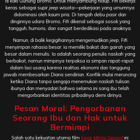
di kaki Gunung Bromo. Untuk menyambung hidup, Fifi bekerja
keras sebagai supir
jeep
wisata—pekerjaan yang umumnya
didominasi oleh kaum pria. Di tengah debu pasir dan
dinginnya udara Bromo, Fifi dikenal sebagai sosok yang
tangguh, humoris, dan sangat berdedikasi pada anaknya.
Namun, di balik kegigihannya mengemudikan
jeep
, Fifi
menyimpan rahasia besar: ia memiliki bakat dan gairah yang
besar dalam menulis. Ia adalah seorang penulis naskah yang
berbakat, namun mimpinya terpaksa ia simpan rapat-rapat
dalam laci usang karena realitas ekonomi dan tanggung
jawab membesarkan Diana sendirian. Konflik mulai meruncing
ketika Diana tanpa sengaja menemukan naskah tulisan
ibunya dan menyadari bahwa selama ini sang ibu telah
mengorbankan identitas pribadinya demi dirinya.
Pesan Moral: Pengorbanan
Seorang Ibu dan Hak untuk
Bermimpi
Salah satu kekuatan utama film
Kejar Mimpi Gaspol
ini