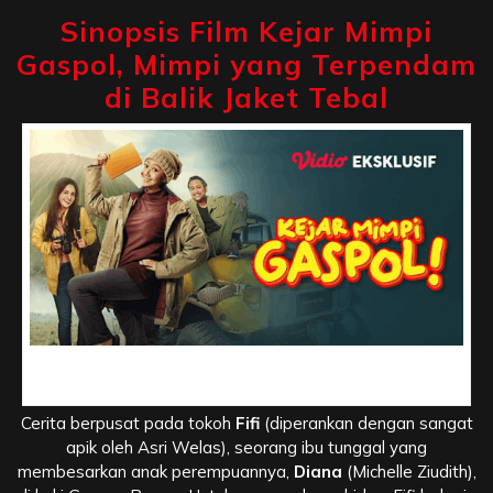
Sinopsis Film Kejar Mimpi
Gaspol, Mimpi yang Terpendam
di Balik Jaket Tebal
Sinopsis Film Kejar Mimpi Gaspol, Mimpi yang Terpendam
di Balik Jaket Tebal
Cerita berpusat pada tokoh
Fifi
(diperankan dengan sangat
apik oleh Asri Welas), seorang ibu tunggal yang
membesarkan anak perempuannya,
Diana
(Michelle Ziudith),