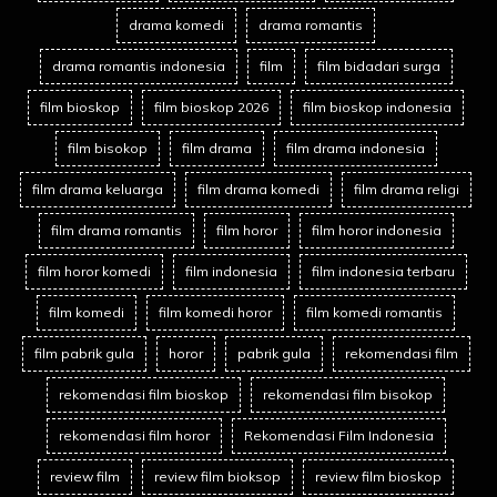
drama komedi
drama romantis
drama romantis indonesia
film
film bidadari surga
film bioskop
film bioskop 2026
film bioskop indonesia
film bisokop
film drama
film drama indonesia
film drama keluarga
film drama komedi
film drama religi
film drama romantis
film horor
film horor indonesia
film horor komedi
film indonesia
film indonesia terbaru
film komedi
film komedi horor
film komedi romantis
film pabrik gula
horor
pabrik gula
rekomendasi film
rekomendasi film bioskop
rekomendasi film bisokop
rekomendasi film horor
Rekomendasi Film Indonesia
review film
review film bioksop
review film bioskop