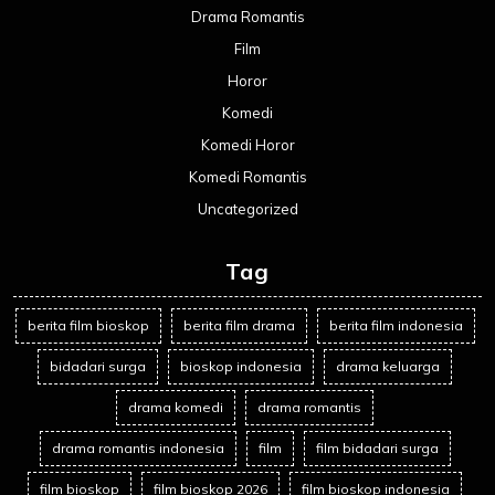
Drama Romantis
Film
Horor
Komedi
Komedi Horor
Komedi Romantis
Uncategorized
Tag
berita film bioskop
berita film drama
berita film indonesia
bidadari surga
bioskop indonesia
drama keluarga
drama komedi
drama romantis
drama romantis indonesia
film
film bidadari surga
film bioskop
film bioskop 2026
film bioskop indonesia