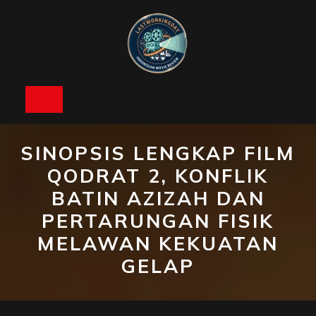
Skip
to
content
Open
Button
SINOPSIS LENGKAP FILM
QODRAT 2, KONFLIK
BATIN AZIZAH DAN
PERTARUNGAN FISIK
MELAWAN KEKUATAN
GELAP