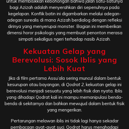
untuk membisikkan kebohongan bahwa jalan satu-satunya
bagi Azizah adalah menyerahkan diri sepenuhnya pada
kegelapan. Konflik batin ini digambarkan melalui adegan-
adegan surealis di mana Azizah berdialog dengan refleksi
dirinya yang menyerupai monster. Bagian ini memberikan
dimensi horor psikologis yang membuat penonton merasa
simpati sekaligus ngeri terhadap nasib Azizah.
Kekuatan Gelap yang
Berevolusi: Sosok Iblis yang
Lebih Kuat
Jika di film pertama Assu’ala sering muncul dalam bentuk
kesurupan atau bayangan, di
Qodrat 2
, kekuatan gelap ini
berevolusi menjadi sesuatu yang lebih fisik dan nyata. Iblis
yang dihadapi Qodrat kali ini mampu memanipulasi benda-
benda di sekitarnya dan bahkan mewujud dalam bentuk fisik
yang mengerikan.
Pertarungan melawan iblis ini tidak lagi hanya sekadar
pembacaan ayat-ayat suci. Qodrat harus menghadapi