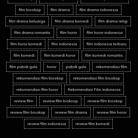
film bisokop
film drama
film drama indonesia
film drama keluarga
film drama komedi
film drama religi
film drama romantis
film horor
film horor indonesia
film horor komedi
film indonesia
film indonesia terbaru
film komedi
film komedi horor
film komedi romantis
film pabrik gula
horor
pabrik gula
rekomendasi film
rekomendasi film bioskop
rekomendasi film bisokop
rekomendasi film horor
Rekomendasi Film Indonesia
review film
review film bioksop
review film bioskop
review film bisokop
review film drama
review film horor
review film indonesia
review film komedi