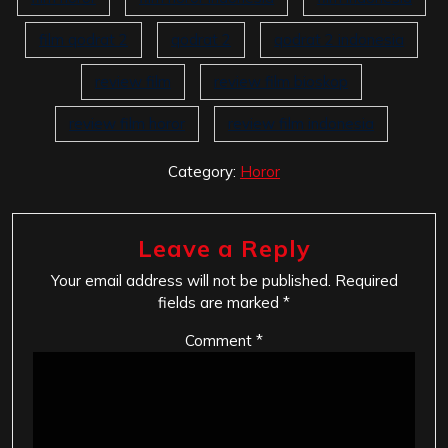
film qodrat 2
qodrat 2
qodrat 2 indonesia
review film
review film bioskop
review film horor
review film indonesia
Category:
Horor
Leave a Reply
Your email address will not be published.
Required
fields are marked
*
Comment
*