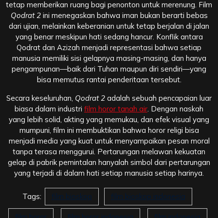
tetap memberikan ruang bagi penonton untuk merenung. Film
Qodrat 2
ini menegaskan bahwa iman bukan berarti bebas
dari ujian, melainkan keberanian untuk tetap berjalan di jalan
yang benar meskipun hati sedang hancur. Konflik antara
Qodrat dan Azizah menjadi representasi bahwa setiap
manusia memiliki sisi gelapnya masing-masing, dan hanya
pengampunan—baik dari Tuhan maupun diri sendiri—yang
bisa memutus rantai penderitaan tersebut.
Secara keseluruhan,
Qodrat 2
adalah sebuah pencapaian luar
biasa dalam industri
film horor tanah air
. Dengan naskah
yang lebih solid, akting yang memukau, dan efek visual yang
mumpuni, film ini membuktikan bahwa horor religi bisa
menjadi media yang kuat untuk menyampaikan pesan moral
tanpa terasa menggurui. Pertarungan melawan kekuatan
gelap di pabrik pemintalan hanyalah simbol dari pertarungan
yang terjadi di dalam hati setiap manusia setiap harinya.
Tags:
film bioskop
film bioskop indonesia
film horor
film horor indonesia
film indonesia