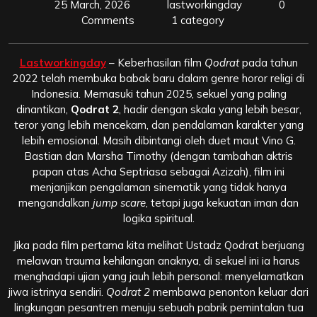
25 March, 2026
lastworkingday
0
Comments
1 category
Lastworkingday
– Keberhasilan film
Qodrat
pada tahun
2022 telah membuka babak baru dalam genre horor religi di
Indonesia. Memasuki tahun 2025, sekuel yang paling
dinantikan,
Qodrat 2
, hadir dengan skala yang lebih besar,
teror yang lebih mencekam, dan pendalaman karakter yang
lebih emosional. Masih dibintangi oleh duet maut Vino G.
Bastian dan Marsha Timothy (dengan tambahan aktris
papan atas Acha Septriasa sebagai Azizah), film ini
menjanjikan pengalaman sinematik yang tidak hanya
mengandalkan
jump scare
, tetapi juga kekuatan iman dan
logika spiritual.
Jika pada film pertama kita melihat Ustadz Qodrat berjuang
melawan trauma kehilangan anaknya, di sekuel ini ia harus
menghadapi ujian yang jauh lebih personal: menyelamatkan
jiwa istrinya sendiri.
Qodrat 2
membawa penonton keluar dari
lingkungan pesantren menuju sebuah pabrik pemintalan tua