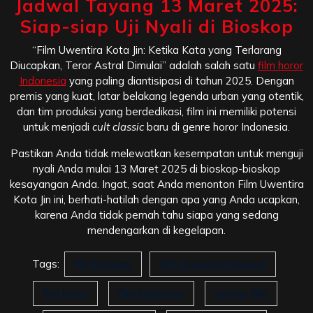
Jadwal Tayang 13 Maret 2025:
Siap-siap Uji Nyali di Bioskop
“Film Uwentira Kota Jin: Ketika Kata yang Terlarang
Diucapkan, Teror Astral Dimulai” adalah salah satu
film horor
Indonesia
yang paling diantisipasi di tahun 2025. Dengan
premis yang kuat, latar belakang legenda urban yang otentik,
dan tim produksi yang berdedikasi, film ini memiliki potensi
untuk menjadi
cult classic
baru di genre horor Indonesia.
Pastikan Anda tidak melewatkan kesempatan untuk menguji
nyali Anda mulai 13 Maret 2025 di bioskop-bioskop
kesayangan Anda. Ingat, saat Anda menonton Film Uwentira
Kota Jin ini, berhati-hatilah dengan apa yang Anda ucapkan,
karena Anda tidak pernah tahu siapa yang sedang
mendengarkan di kegelapan.
Tags:
film bioskop
film bioskop indonesia
film horor
film indonesia
review film