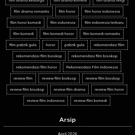
film drama keluarga
film drama komedi
film drama religi
film drama romantis
film horor
film horor indonesia
film horor komedi
film indonesia
film indonesia terbaru
film komedi
film komedi horor
film komedi romantis
film pabrik gula
horor
pabrik gula
rekomendasi film
rekomendasi film bioskop
rekomendasi film bisokop
rekomendasi film horor
Rekomendasi Film Indonesia
review film
review film bioksop
review film bioskop
review film bisokop
review film drama
review film horor
review film indonesia
review film komedi
Arsip
April 2026