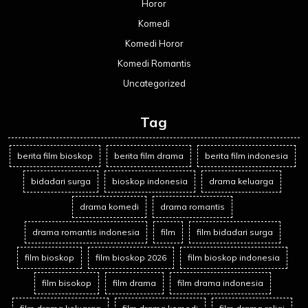
Horor
Komedi
Komedi Horor
Komedi Romantis
Uncategorized
Tag
berita film bioskop
berita film drama
berita film indonesia
bidadari surga
bioskop indonesia
drama keluarga
drama komedi
drama romantis
drama romantis indonesia
film
film bidadari surga
film bioskop
film bioskop 2026
film bioskop indonesia
film bisokop
film drama
film drama indonesia