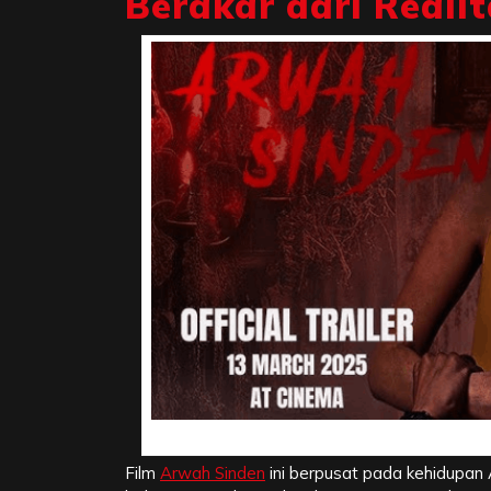
Berakar dari Realit
Sinopsis Arwah Sinden, 
Film
Arwah Sinden
ini berpusat pada kehidupa