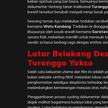
beban spiritual yang luar biasa. Semuanya berm
dokumenter tentang tarian tradisional
Turongg
kreatif tersebut berubah menjadi mimpi buruk y
Seorang teman Ayu melakukan tindakan ceroboh
bernama
Watu Kandang
. Tindakan ini diangg
khususnya oleh sosok arwah bernama
Sarinten
secara fisik, melainkan memilih untuk merasuki t
sendiri; ia harus berbagi raga dengan entitas s
Latar Belakang De
Turonggo Yakso
Salah satu kekuatan utama dari film ini adalah 
bukan sekadar setting fiktif, melainkan lokasi asl
penghormatan sekaligus eksplorasi terhadap k
melambangkan kemenangan manusia atas nafsu 
Penggambaran proses syuting dokumenter dala
diajak melihat bagaimana budaya lokal yang ke
modern. Latar belakang ini membangun atmosf