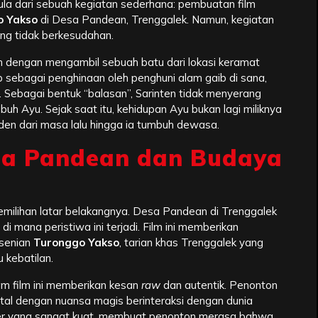
ula dari sebuah kegiatan sederhana: pembuatan film
o Yakso
di Desa Pandean, Trenggalek. Namun, kegiatan
ang tidak berkesudahan.
 dengan mengambil sebuah batu dari lokasi keramat
ap sebagai penghinaan oleh penghuni alam gaib di sana,
. Sebagai bentuk “balasan”, Sarinten tidak menyerang
ubuh Ayu. Sejak saat itu, kehidupan Ayu bukan lagi miliknya
inden dari masa lalu hingga ia tumbuh dewasa.
sa Pandean dan Budaya
pemilihan latar belakangnya. Desa Pandean di Trenggalek
i di mana peristiwa ini terjadi. Film ini memberikan
esenian
Turonggo Yakso
, tarian khas Trenggalek yang
kebatilan.
m film ini memberikan kesan
raw
dan autentik. Penonton
ntal dengan nuansa magis berinteraksi dengan dunia
er yang sangat kuat, membuat penonton merasa bahwa