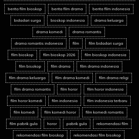
berita film bioskop
berita film drama
berita film indonesia
bidadari surga
bioskop indonesia
drama keluarga
drama komedi
drama romantis
drama romantis indonesia
film
film bidadari surga
film bioskop
film bioskop 2026
film bioskop indonesia
film bisokop
film drama
film drama indonesia
film drama keluarga
film drama komedi
film drama religi
film drama romantis
film horor
film horor indonesia
film horor komedi
film indonesia
film indonesia terbaru
film komedi
film komedi horor
film komedi romantis
film pabrik gula
horor
pabrik gula
rekomendasi film
rekomendasi film bioskop
rekomendasi film bisokop