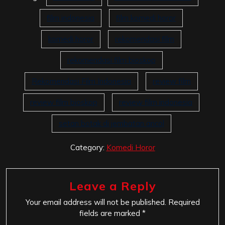
film indonesia
film komedi horor
komedi horor
rekomendasi film
rekomendasi film bioskop
Rekomendasi Film Indonesia
review film
review film bioskop
review film indonesia
setan botak di jembatan ancol
Category:
Komedi Horor
Leave a Reply
Your email address will not be published.
Required
fields are marked
*