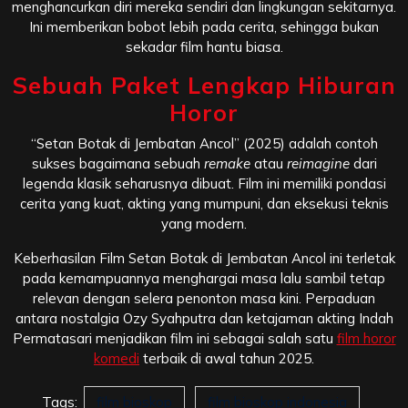
menghancurkan diri mereka sendiri dan lingkungan sekitarnya.
Ini memberikan bobot lebih pada cerita, sehingga bukan
sekadar film hantu biasa.
Sebuah Paket Lengkap Hiburan
Horor
“Setan Botak di Jembatan Ancol” (2025) adalah contoh
sukses bagaimana sebuah
remake
atau
reimagine
dari
legenda klasik seharusnya dibuat. Film ini memiliki pondasi
cerita yang kuat, akting yang mumpuni, dan eksekusi teknis
yang modern.
Keberhasilan Film Setan Botak di Jembatan Ancol ini terletak
pada kemampuannya menghargai masa lalu sambil tetap
relevan dengan selera penonton masa kini. Perpaduan
antara nostalgia Ozy Syahputra dan ketajaman akting Indah
Permatasari menjadikan film ini sebagai salah satu
film horor
komedi
terbaik di awal tahun 2025.
Tags:
film bioskop
film bioskop indonesia