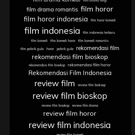
film drama religi
film horor
film drama romantis
film horor indonesia
film horor komedi
film indonesia
film indonesia terbaru
film komedi
film komedi horor
film komedi romantis
rekomendasi film
film pabrik gula
horor
pabrik gula
rekomendasi film bioskop
rekomendasi film horor
rekomendasi film bisokop
Rekomendasi Film Indonesia
review film
review film bioksop
review film bioskop
review film bisokop
review film drama
review film horor
review film indonesia
review film komedi