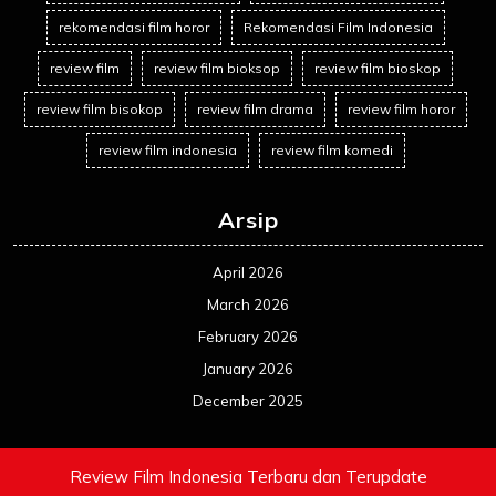
rekomendasi film horor
Rekomendasi Film Indonesia
review film
review film bioksop
review film bioskop
review film bisokop
review film drama
review film horor
review film indonesia
review film komedi
Arsip
April 2026
March 2026
February 2026
January 2026
December 2025
Review Film Indonesia Terbaru dan Terupdate