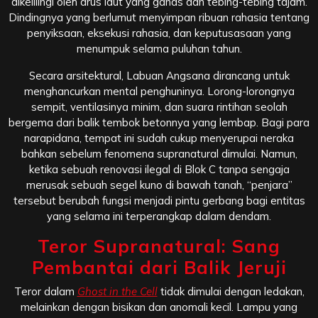
dikelilingi oleh arus laut yang ganas dan tebing-tebing tajam.
Dindingnya yang berlumut menyimpan ribuan rahasia tentang
penyiksaan, eksekusi rahasia, dan keputusasaan yang
menumpuk selama puluhan tahun.
Secara arsitektural, Labuan Angsana dirancang untuk
menghancurkan mental penghuninya. Lorong-lorongnya
sempit, ventilasinya minim, dan suara rintihan seolah
bergema dari balik tembok betonnya yang lembap. Bagi para
narapidana, tempat ini sudah cukup menyerupai neraka
bahkan sebelum fenomena supranatural dimulai. Namun,
ketika sebuah renovasi ilegal di Blok C tanpa sengaja
merusak sebuah segel kuno di bawah tanah, “penjara”
tersebut berubah fungsi menjadi pintu gerbang bagi entitas
yang selama ini terperangkap dalam dendam.
Teror Supranatural: Sang
Pembantai dari Balik Jeruji
Teror dalam
Ghost in the Cell
tidak dimulai dengan ledakan,
melainkan dengan bisikan dan anomali kecil. Lampu yang