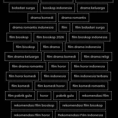
bidadari surga
bioskop indonesia
drama keluarga
drama komedi
drama romantis
drama romantis indonesia
film
film bidadari surga
film bioskop
film bioskop 2026
film bioskop indonesia
film bisokop
film drama
film drama indonesia
film drama keluarga
film drama komedi
film drama religi
film drama romantis
film horor
film horor indonesia
film horor komedi
film indonesia
film indonesia terbaru
film komedi
film komedi horor
film komedi romantis
film pabrik gula
horor
pabrik gula
rekomendasi film
rekomendasi film bioskop
rekomendasi film bisokop
rekomendasi film horor
Rekomendasi Film Indonesia