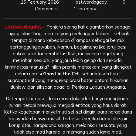
16 February, 2026
lastworkingday
0
Comments
1 category
Lastworkingday
– Penjara sering kali digambarkan sebagai
“ujung jalan” bagi mereka yang melanggar hukum—sebuah
tempat di mana kebebasan dirampas sebagai bentuk
pertanggungjawaban. Namun, bagaimana jika jeruji besi
bukan sekadar pembatas fisik, melainkan segel yang
menahan sesuatu yang jauh lebih gelap dari sekadar
kriminalitas manusia? Inilah premis mencekam yang diangkat
dalam narasi
Ghost in the Cell
, sebuah kisah horor
supranatural yang mengeksplorasi batas antara hukuman
duniawi dan siksaan abadi di Penjara Labuan Angsana.
Di tempat ini, dosa-dosa masa lalu tidak hanya menghantui
nurani, tetapi mewujud menjadi entitas yang haus darah.
Ketika kegelapan menyelimuti sel-sel dingin, para narapidana
menyadari bahwa musuh terbesar mereka bukanlah sipir
korup atau narapidana saingan, melainkan sesuatu yang
tidak bisa mati karena ia memang sudah lama mati.