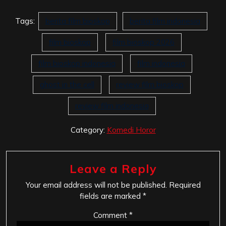
Tags:
berita film bioskop
berita film indonesia
film bioskop
film bioskop 2026
film bioskop indonesia
film indonesia
ghost in the cell
review film bioskop
review film indonesia
Category:
Komedi Horor
Leave a Reply
Your email address will not be published.
Required
fields are marked
*
Comment
*