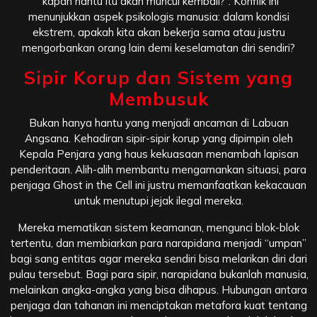
“kapan hantu itu akan muncul kembali?”. Konflik ini
menunjukkan aspek psikologis manusia: dalam kondisi
ekstrem, apakah kita akan bekerja sama atau justru
mengorbankan orang lain demi keselamatan diri sendiri?
Sipir Korup dan Sistem yang
Membusuk
Bukan hanya hantu yang menjadi ancaman di Labuan
Angsana. Kehadiran sipir-sipir korup yang dipimpin oleh
Kepala Penjara yang haus kekuasaan menambah lapisan
penderitaan. Alih-alih membantu mengamankan situasi, para
penjaga Ghost in the Cell ini justru memanfaatkan kekacauan
untuk menutupi jejak ilegal mereka.
Mereka mematikan sistem keamanan, mengunci blok-blok
tertentu, dan membiarkan para narapidana menjadi “umpan”
bagi sang entitas agar mereka sendiri bisa melarikan diri dari
pulau tersebut. Bagi para sipir, narapidana bukanlah manusia,
melainkan angka-angka yang bisa dihapus. Hubungan antara
penjaga dan tahanan ini menciptakan metafora kuat tentang