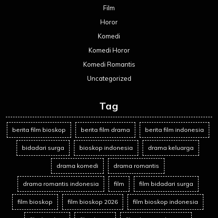
Film
Horor
Komedi
Komedi Horor
Komedi Romantis
Uncategorized
Tag
berita film bioskop
berita film drama
berita film indonesia
bidadari surga
bioskop indonesia
drama keluarga
drama komedi
drama romantis
drama romantis indonesia
film
film bidadari surga
film bioskop
film bioskop 2026
film bioskop indonesia