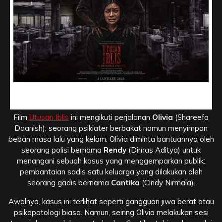
Sinopsis Singkat Film Utusan Iblis, Perpaduan Kriminal
dan Supranatural
Film
Utusan Iblis
ini mengikuti perjalanan
Olivia
(Shareefa
Daanish), seorang psikiater berbakat namun menyimpan
beban masa lalu yang kelam. Olivia diminta bantuannya oleh
seorang polisi bernama
Rendy
(Dimas Aditya) untuk
menangani sebuah kasus yang menggemparkan publik:
pembantaian sadis satu keluarga yang dilakukan oleh
seorang gadis bernama
Cantika
(Cindy Nirmala).
Awalnya, kasus ini terlihat seperti gangguan jiwa berat atau
psikopatologi biasa. Namun, seiring Olivia melakukan sesi