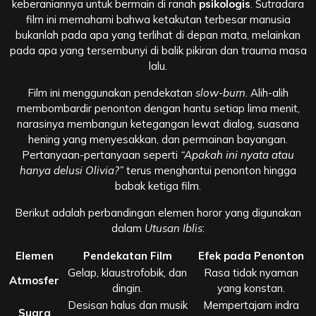
keberaniannya untuk bermain di ranah
psikologis
. Sutradara
film ini memahami bahwa ketakutan terbesar manusia
bukanlah pada apa yang terlihat di depan mata, melainkan
pada apa yang tersembunyi di balik pikiran dan trauma masa
lalu.
Film ini menggunakan pendekatan
slow-burn
. Alih-alih
membombardir penonton dengan hantu setiap lima menit,
narasinya membangun ketegangan lewat dialog, suasana
hening yang menyesakkan, dan permainan bayangan.
Pertanyaan-pertanyaan seperti
“Apakah ini nyata atau
hanya delusi Olivia?”
terus menghantui penonton hingga
babak ketiga film.
Berikut adalah perbandingan elemen horor yang digunakan
dalam
Utusan Iblis
:
Elemen
Pendekatan Film
Efek pada Penonton
Gelap, klaustrofobik, dan
Rasa tidak nyaman
Atmosfer
dingin.
yang konstan.
Desisan halus dan musik
Mempertajam indra
Suara