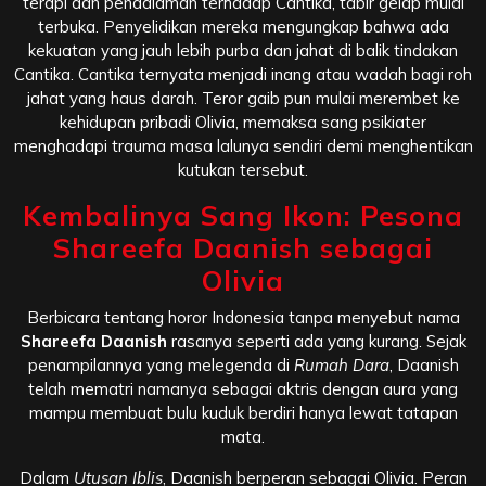
terapi dan pendalaman terhadap Cantika, tabir gelap mulai
terbuka. Penyelidikan mereka mengungkap bahwa ada
kekuatan yang jauh lebih purba dan jahat di balik tindakan
Cantika. Cantika ternyata menjadi inang atau wadah bagi roh
jahat yang haus darah. Teror gaib pun mulai merembet ke
kehidupan pribadi Olivia, memaksa sang psikiater
menghadapi trauma masa lalunya sendiri demi menghentikan
kutukan tersebut.
Kembalinya Sang Ikon: Pesona
Shareefa Daanish sebagai
Olivia
Berbicara tentang horor Indonesia tanpa menyebut nama
Shareefa Daanish
rasanya seperti ada yang kurang. Sejak
penampilannya yang melegenda di
Rumah Dara
, Daanish
telah mematri namanya sebagai aktris dengan aura yang
mampu membuat bulu kuduk berdiri hanya lewat tatapan
mata.
Dalam
Utusan Iblis
, Daanish berperan sebagai Olivia. Peran