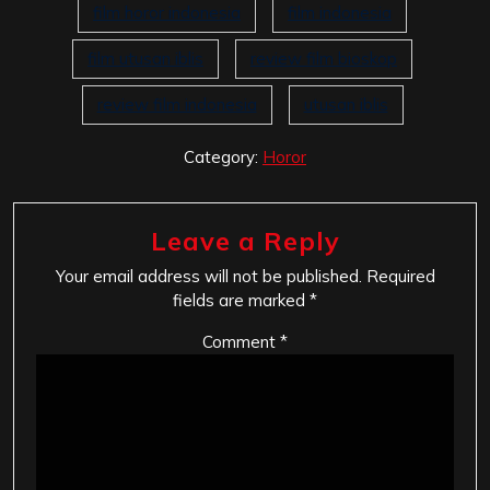
film horor indonesia
film indonesia
film utusan iblis
review film bioskop
review film indonesia
utusan iblis
Category:
Horor
Leave a Reply
Your email address will not be published.
Required
fields are marked
*
Comment
*