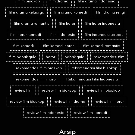
film bisokop
film drama
film drama indonesia
film drama keluarga
film drama komedi
film drama religi
film drama romantis
film horor
film horor indonesia
film horor komedi
film indonesia
film indonesia terbaru
film komedi
film komedi horor
film komedi romantis
film pabrik gula
horor
pabrik gula
rekomendasi film
rekomendasi film bioskop
rekomendasi film bisokop
rekomendasi film horor
Rekomendasi Film Indonesia
review film
review film bioksop
review film bioskop
review film bisokop
review film drama
review film horor
review film indonesia
review film komedi
Arsip