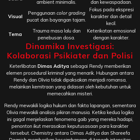
ambient minimalis.
dan kewaspadaan.
Fokus pada ekspresi
Penggunaan
color grading
Visual
karakter dan detail
pucat dan bayangan tajam.
kecil.
Trauma masa lalu dan
Keterikatan emosional
Tema
penebusan dosa.
dengan karakter.
Dinamika Investigasi:
Kolaborasi Psikiater dan Polisi
Keterlibatan
Dimas Aditya
sebagai Rendy memberikan
elemen prosedural kriminal yang menarik. Hubungan antara
Rendy dan Olivia tidak dipaksakan menjadi romansa,
melainkan kemitraan yang didasari oleh kebutuhan untuk
memecahkan misteri.
Rendy mewakili logika hukum dan fakta lapangan, sementara
Olivia mewakili analisis pikiran manusia. Ketika kedua logika
ini gagal menjelaskan fenomena gaib yang mereka hadapi,
penonton ikut merasakan keputusasaan para karakter
tersebut. Chemistry antara Dimas Aditya dan Shareefa
Daanish memberikan keseimbangan di tengah intensitas