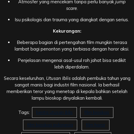
Atmosfer yang mencekam tanpa perlu banyak
jump
scare
.
Isu psikologis dan trauma yang diangkat dengan serius.
Kekurangan:
Beberapa bagian di pertengahan film mungkin terasa
lambat bagi penonton yang terbiasa dengan horor aksi.
Penjelasan mengenai asal-usul roh jahat bisa sedikit
lebih diperdalam.
Secara keseluruhan,
Utusan Iblis
adalah pembuka tahun yang
sangat manis bagi industri film nasional. Ia berhasil
memberikan teror yang menetap di kepala bahkan setelah
lampu bioskop dinyalakan kembali.
Tags:
berita utusan iblis
film bioskop
film bioskop indonesia
film horor