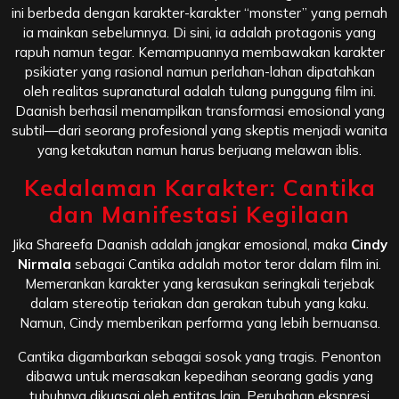
ini berbeda dengan karakter-karakter “monster” yang pernah
ia mainkan sebelumnya. Di sini, ia adalah protagonis yang
rapuh namun tegar. Kemampuannya membawakan karakter
psikiater yang rasional namun perlahan-lahan dipatahkan
oleh realitas supranatural adalah tulang punggung film ini.
Daanish berhasil menampilkan transformasi emosional yang
subtil—dari seorang profesional yang skeptis menjadi wanita
yang ketakutan namun harus berjuang melawan iblis.
Kedalaman Karakter: Cantika
dan Manifestasi Kegilaan
Jika Shareefa Daanish adalah jangkar emosional, maka
Cindy
Nirmala
sebagai Cantika adalah motor teror dalam film ini.
Memerankan karakter yang kerasukan seringkali terjebak
dalam stereotip teriakan dan gerakan tubuh yang kaku.
Namun, Cindy memberikan performa yang lebih bernuansa.
Cantika digambarkan sebagai sosok yang tragis. Penonton
dibawa untuk merasakan kepedihan seorang gadis yang
tubuhnya dikuasai oleh entitas lain. Perubahan ekspresi