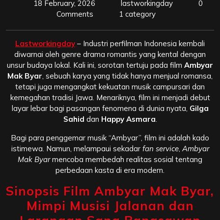
18 February, 2026
lastworkingday
0
Comments
1 category
Lastworkingday
– Industri perfilman Indonesia kembali
diwarnai oleh genre drama romantis yang kental dengan
unsur budaya lokal. Kali ini, sorotan tertuju pada film
Ambyar
Mak Byar
, sebuah karya yang tidak hanya menjual romansa,
tetapi juga mengangkat kekuatan musik campursari dan
kemegahan tradisi Jawa. Menariknya, film ini menjadi debut
layar lebar bagi pasangan fenomena di dunia nyata,
Gilga
Sahid
dan
Happy Asmara
.
Bagi para penggemar musik “Ambyar”, film ini adalah kado
istimewa. Namun, melampaui sekadar
fan service
,
Ambyar
Mak Byar
mencoba membedah realitas sosial tentang
perbedaan kasta di era modern.
Sinopsis Film Ambyar Mak Byar,
Mimpi Musisi Jalanan dan