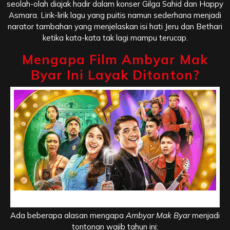
seolah-olah diajak hadir dalam konser Gilga Sahid dan Happy
Asmara. Lirik-lirik lagu yang puitis namun sederhana menjadi
narator tambahan yang menjelaskan isi hati Jeru dan Bethari
ketika kata-kata tak lagi mampu terucap.
Mengapa Film Ambyar Mak
Byar Ini Layak Ditonton?
Mengapa Film Ambyar Mak Byar Ini Layak Ditonton
Ada beberapa alasan mengapa
Ambyar Mak Byar
menjadi
tontonan wajib tahun ini: