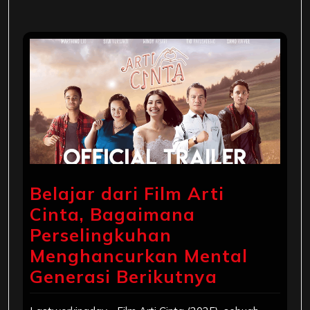
Belajar dari Film Arti
Cinta, Bagaimana
Perselingkuhan
Menghancurkan Mental
Generasi Berikutnya