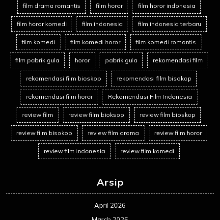
film drama romantis
film horor
film horor indonesia
film horor komedi
film indonesia
film indonesia terbaru
film komedi
film komedi horor
film komedi romantis
film pabrik gula
horor
pabrik gula
rekomendasi film
rekomendasi film bioskop
rekomendasi film bisokop
rekomendasi film horor
Rekomendasi Film Indonesia
review film
review film bioksop
review film bioskop
review film bisokop
review film drama
review film horor
review film indonesia
review film komedi
Arsip
April 2026
March 2026