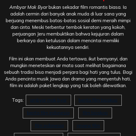
Ambyar Mak Byar
bukan sekadar film romantis biasa. Ia
adalah cermin dari banyak anak muda di luar sana yang
berjuang menembus batas-batas sosial demi meraih mimpi
dan cinta. Meski terbentur tembok keraton yang kokoh,
perjuangan Jeru membuktikan bahwa kejujuran dalam
berkarya dan ketulusan dalam mencintai memiliki
kekuatannya sendiri.
Film ini akan membuat Anda tertawa, ikut bernyanyi, dan
mungkin meneteskan air mata saat melihat bagaimana
sebuah tradisi bisa menjadi penjara bagi hati yang tulus. Bagi
Anda pencinta musik Jawa dan drama yang menyentuh hati,
film ini adalah paket lengkap yang tak boleh dilewatkan.
Tags:
ambyar mak byar
berita film bioskop
berita film indonesia
film bioskop
film indonesia
review film