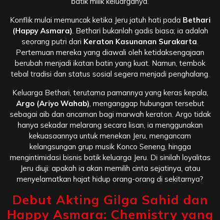
batik milik keluarganya.
Konflik mulai memuncak ketika Jeru jatuh hati pada
Bethari
(Happy Asmara)
. Bethari bukanlah gadis biasa; ia adalah
seorang putri dari
Keraton Kasunanan Surakarta
.
Pertemuan mereka yang diawali oleh ketidaksengajaan
berubah menjadi ikatan batin yang kuat. Namun, tembok
tebal tradisi dan status sosial segera menjadi penghalang.
Keluarga Bethari, terutama pamannya yang keras kepala,
Argo (Ariyo Wahab)
, menganggap hubungan tersebut
sebagai aib dan ancaman bagi marwah keraton. Argo tidak
hanya sekadar melarang secara lisan, ia menggunakan
kekuasaannya untuk menekan Jeru, mengancam
kelangsungan grup musik Konco Seneng, hingga
mengintimidasi bisnis batik keluarga Jeru. Di sinilah loyalitas
Jeru diuji: apakah ia akan memilih cinta sejatinya, atau
menyelamatkan hajat hidup orang-orang di sekitarnya?
Debut Akting Gilga Sahid dan
Happy Asmara: Chemistry yang