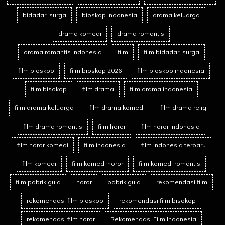
bidadari surga
bioskop indonesia
drama keluarga
drama komedi
drama romantis
drama romantis indonesia
film
film bidadari surga
film bioskop
film bioskop 2026
film bioskop indonesia
film bisokop
film drama
film drama indonesia
film drama keluarga
film drama komedi
film drama religi
film drama romantis
film horor
film horor indonesia
film horor komedi
film indonesia
film indonesia terbaru
film komedi
film komedi horor
film komedi romantis
film pabrik gula
horor
pabrik gula
rekomendasi film
rekomendasi film bioskop
rekomendasi film bisokop
rekomendasi film horor
Rekomendasi Film Indonesia