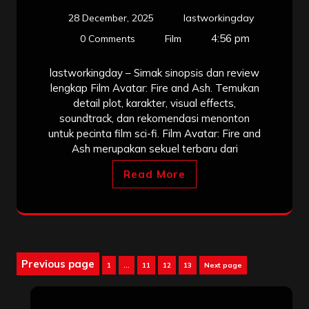
28 December, 2025
lastworkingday
4:56 pm
0 Comments
Film
lastworkingday – Simak sinopsis dan review
lengkap Film Avatar: Fire and Ash. Temukan
detail plot, karakter, visual effects,
soundtrack, dan rekomendasi menonton
untuk pecinta film sci-fi. Film Avatar: Fire and
Ash merupakan sekuel terbaru dari
Read More
Posts
Previous page
Page
Page
Page
Page
1
…
11
12
13
Next page
pagination